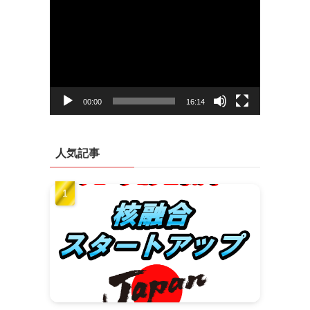
動
画
プ
レ
ー
ヤ
ー
00:00
16:14
人気記事