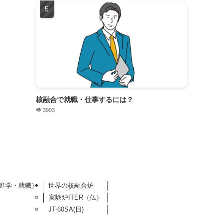
核融合で就職・仕事するには？
3903
進学・就職）
世界の核融合炉
実験炉ITER（仏）
JT-60SA(日)