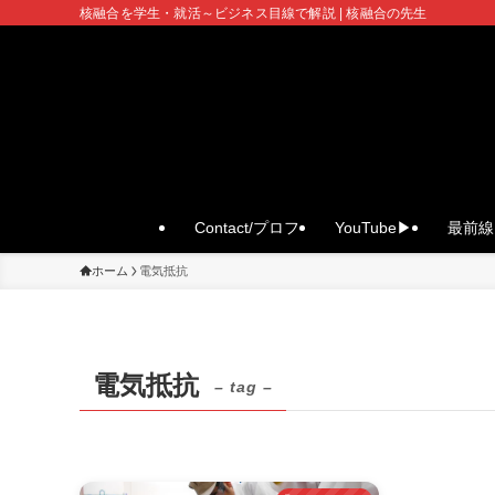
核融合を学生・就活～ビジネス目線で解説 | 核融合の先生
Contact/プロフ
YouTube▶
最前線 
ホーム
電気抵抗
電気抵抗
– tag –