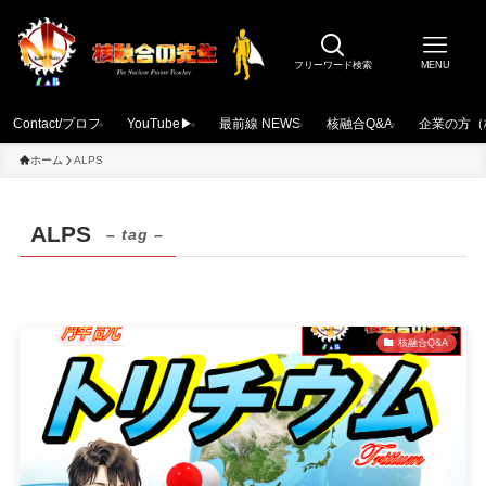
フリーワード検索
MENU
Contact/プロフ
YouTube▶
最前線 NEWS
核融合Q&A
企業の方（
ホーム
ALPS
ALPS
– tag –
核融合Q&A