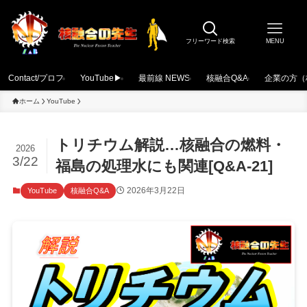
フリーワード検索
MENU
Contact/プロフ
YouTube▶
最前線 NEWS
核融合Q&A
企業の方（
ホーム
YouTube
トリチウム解説…核融合の燃料・
2026
3/22
福島の処理水にも関連[Q&A-21]
2026年3月22日
YouTube
核融合Q&A