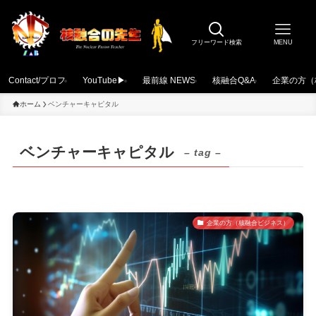
フリーワード検索
MENU
Contact/プロフ
YouTube▶
最前線 NEWS
核融合Q&A
企業の方（
ホーム
ベンチャーキャピタル
ベンチャーキャピタル
– tag –
企業の方（核融合ビジネス）