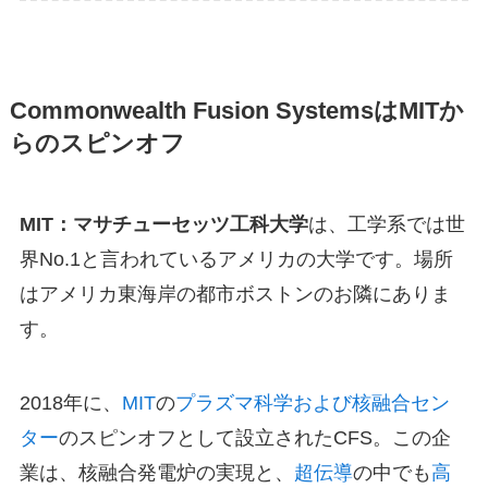
Commonwealth Fusion SystemsはMITか
らのスピンオフ
MIT：マサチューセッツ工科大学
は、工学系では世
界No.1と言われているアメリカの大学です。場所
はアメリカ東海岸の都市ボストンのお隣にありま
す。
2018年に、
MIT
の
プラズマ科学および核融合セン
ター
のスピンオフとして設立されたCFS。この企
業は、核融合発電炉の実現と、
超伝導
の中でも
高