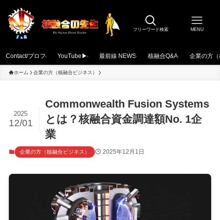
フリーワード検索
MENU
Contact/プロフ
YouTube▶
最前線 NEWS
核融合Q&A
企業の方（
ホーム
企業の方（核融合ビジネス）
Commonwealth Fusion Systems
2025
とは？核融合資金調達額No. 1企
12/01
業
2025年12月1日
企業の方（核融合ビジネス）