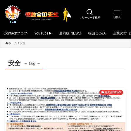
フリーワード検索
MENU
Contact/プロフ
YouTube▶
最前線 NEWS
核融合Q&A
企業の方（
ホーム
安全
安全
– tag –
最前線NEWS