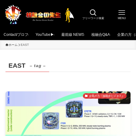
フリーワード検索
MENU
Contact/プロフ
YouTube▶
最前線 NEWS
核融合Q&A
企業の方（
ホーム
EAST
EAST
– tag –
企業の方（核融合ビジネス）