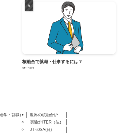
核融合で就職・仕事するには？
3903
進学・就職）
世界の核融合炉
実験炉ITER（仏）
JT-60SA(日)