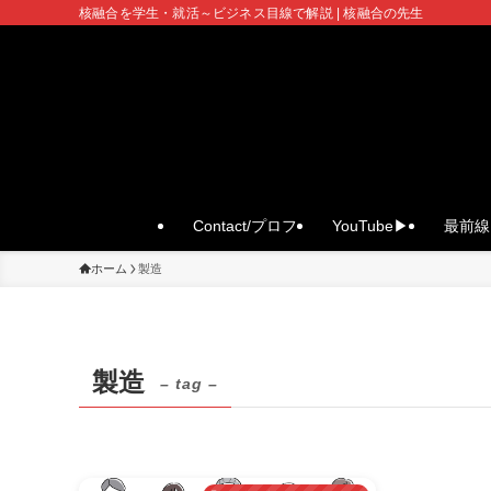
核融合を学生・就活～ビジネス目線で解説 | 核融合の先生
Contact/プロフ
YouTube▶
最前線 
ホーム
製造
製造
– tag –