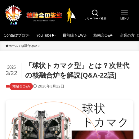
フリーワード検索
MENU
Contact/プロフ
YouTube▶
最前線 NEWS
核融合Q&A
企業の方（
ホーム
核融合Q&A
「球状トカマク型」とは？次世代
2026
3/22
の核融合炉を解説[Q&A-22話]
2026年3月22日
核融合Q&A