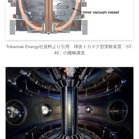
Tokamak Energy社資料より引用 球状トカマク型実験装置「ST-
40」の概略構造