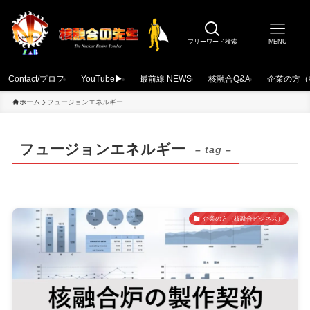
フリーワード検索
MENU
Contact/プロフ
YouTube▶
最前線 NEWS
核融合Q&A
企業の方（
ホーム
フュージョンエネルギー
フュージョンエネルギー
– tag –
企業の方（核融合ビジネス）